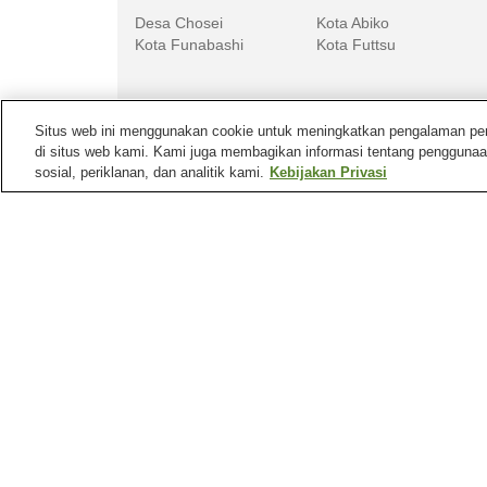
Desa Chosei
Kota Abiko
Kota Funabashi
Kota Futtsu
Situs web ini menggunakan cookie untuk meningkatkan pengalaman pengg
Area lain di
Jepang
di situs web kami. Kami juga membagikan informasi tentang penggunaa
Aichi
Akita
sosial, periklanan, dan analitik kami.
Kebijakan Privasi
Fukushima
Gifu
Mata air panas di
Chiba
Pemandian Air Panas
Pemandian Air Panas A
Aohori
Pemandian Air Panas
Pemandian Air Panas
Kameyama
Kamogawa
Bandara di
Chiba