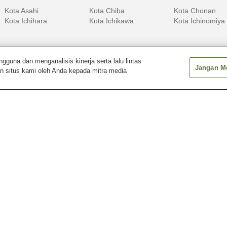
Kota Asahi
Kota Chiba
Kota Chonan
Kota Ichihara
Kota Ichikawa
Kota Ichinomiya
una dan menganalisis kinerja serta lalu lintas
Jangan Me
n situs kami oleh Anda kepada mitra media
Aomori
Ehime
Fukui
Gunma
Hiroshima
Hokkaido
wa
Pemandian Air Panas
Pemandian Air Panas
Pemandian Air 
Chikura
Chosei
Iioka
Pemandian Air Panas
Pemandian Air Panas
Pemandian Air 
Katsuura
Kisarazu
Kominato