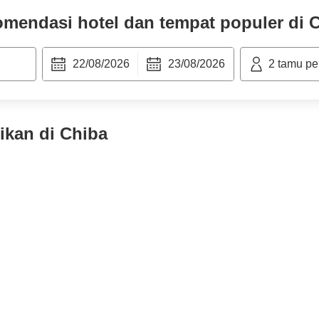
mendasi hotel dan tempat populer di
C
22/08/2026
23/08/2026
2
tamu pe
ikan di
Chiba
A
La'gent Hotel Tokyo Bay
M