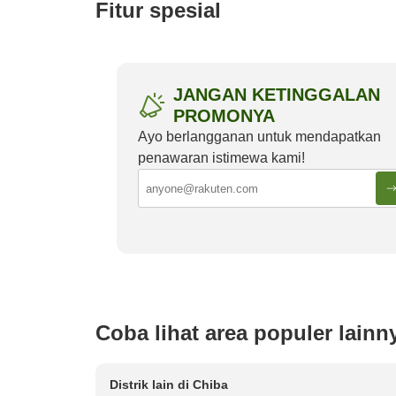
Fitur spesial
4.63/5 (461)
JANGAN KETINGGALAN
Kota Narita
Kota Chiba
PROMONYA
Ayo berlangganan untuk mendapatkan
penawaran istimewa kami!
Sotetsu Fresa Inn: Panduan untuk
9 Atrak
salah satu Jaringan Hotel Budget
Pasca 
Terbaik di Jepang
Coba lihat area populer lainn
Distrik lain di
Chiba