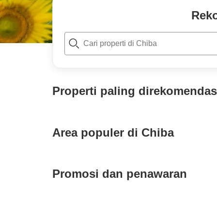
Reko
t
o
p
P
a
g
Properti paling direkomendas
e
_
s
e
a
Area populer di
Chiba
r
c
h
Promosi dan penawaran
Hotel Emion Tokyo Bay