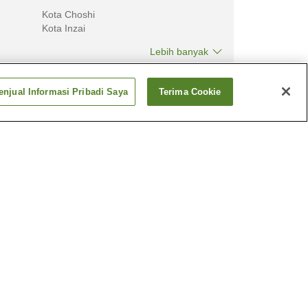
Kota Choshi
Kota Inzai
Lebih banyak
njual Informasi Pribadi Saya
Terima Cookie
Fukuoka
Hyogo
Lebih banyak
Panas
Pemandian Air Panas
Inubosaki
Panas
Pemandian Air Panas
Minamiboso Iwai
Lebih banyak