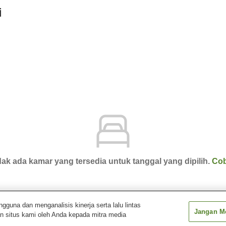
i
ak ada kamar yang tersedia untuk tanggal yang dipilih.
Cob
una dan menganalisis kinerja serta lalu lintas
Jangan Me
n situs kami oleh Anda kepada mitra media
Noji Onsen Hotel