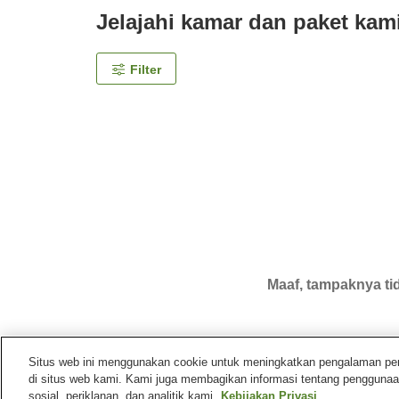
Jelajahi kamar dan paket kam
Filter
Maaf, tampaknya tid
Situs web ini menggunakan cookie untuk meningkatkan pengalaman pengg
di situs web kami. Kami juga membagikan informasi tentang penggunaa
Beranda
Jepang
Fukushima
Kota Fukushima
sosial, periklanan, dan analitik kami.
Kebijakan Privasi