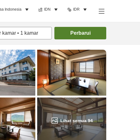
sa Indonesia
IDN
IDR
Cari kamar
r kamar
•
1
kamar
Perbarui
Lihat semua
94