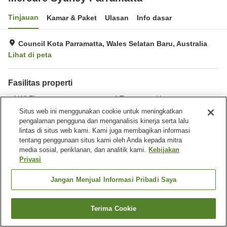
Tinjauan
Kamar & Paket
Ulasan
Info dasar
Council Kota Parramatta, Wales Selatan Baru, Australia
Lihat di peta
Fasilitas properti
Wi-Fi
Tempat parkir
Spa / Salon kecantikan
Gym / Klub kebugaran
Situs web ini menggunakan cookie untuk meningkatkan
pengalaman pengguna dan menganalisis kinerja serta lalu
lintas di situs web kami. Kami juga membagikan informasi
Beranda
Australia
Wales Selatan Baru
tentang penggunaan situs kami oleh Anda kepada mitra
Council Kota Parramatta
Rosehill
Mercure Sydney Parramatta
media sosial, periklanan, dan analitik kami.
Kebijakan
Privasi
Jangan Menjual Informasi Pribadi Saya
Terima Cookie
Cari kamar