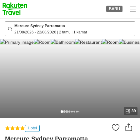
to
BARU
top
page
Mercure Sydney Parramatta
21/08/2026
-
22/08/2026
|
2 tamu
|
1 kamar
89
Hotel
Mercure Sydney Parramatta