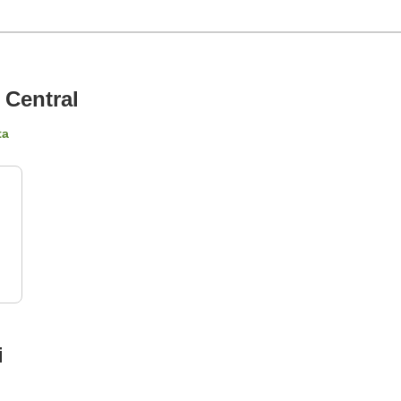
 Central
ta
i