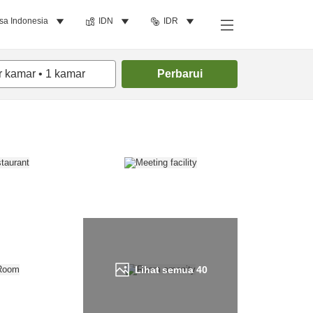
sa Indonesia
IDN
IDR
Cari kamar
r kamar
•
1
kamar
Perbarui
Lihat semua
40