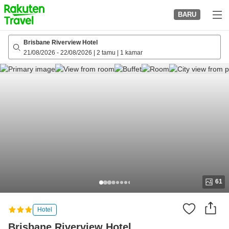
to
BARU
top
page
Brisbane Riverview Hotel
21/08/2026
-
22/08/2026
|
2 tamu
|
1 kamar
61
Hotel
Brisbane Riverview Hotel