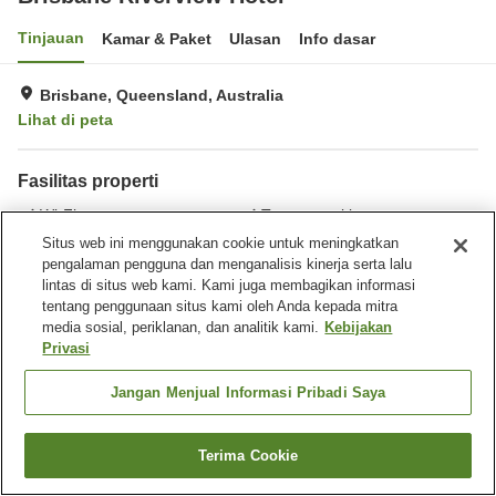
Tinjauan
Kamar & Paket
Ulasan
Info dasar
Brisbane, Queensland, Australia
Lihat di peta
Fasilitas properti
Wi-Fi
Tempat parkir
Spa / Salon kecantikan
Gym / Klub kebugaran
Situs web ini menggunakan cookie untuk meningkatkan
pengalaman pengguna dan menganalisis kinerja serta lalu
lintas di situs web kami. Kami juga membagikan informasi
Beranda
Australia
Queensland
Brisbane
tentang penggunaan situs kami oleh Anda kepada mitra
Brisbane Riverview Hotel
media sosial, periklanan, dan analitik kami.
Kebijakan
Privasi
Jangan Menjual Informasi Pribadi Saya
Terima Cookie
Cari kamar