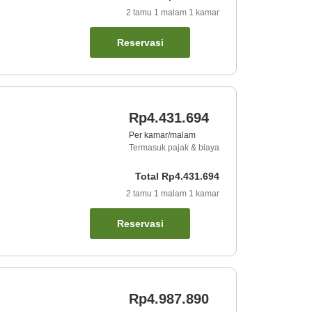
2
tamu
1
malam
1
kamar
Reservasi
Rp4.431.694
Per kamar/malam
Termasuk pajak & biaya
Total
Rp4.431.694
2
tamu
1
malam
1
kamar
Reservasi
Rp4.987.890