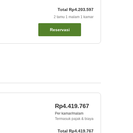
Total
Rp4.203.597
2
tamu
1
malam
1
kamar
Reservasi
Rp4.419.767
Per kamar/malam
Termasuk pajak & biaya
Total
Rp4.419.767