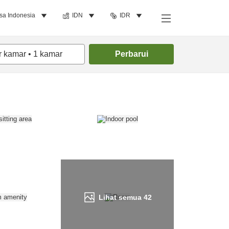
sa Indonesia
IDN
IDR
Cari kamar
r kamar
•
1
kamar
Perbarui
Lihat semua
42