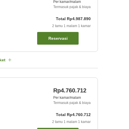
Per kamar/malam
Termasuk pajak & biaya
Total
Rp4.987.890
2
tamu
1
malam
1
kamar
Reservasi
ket
Rp4.760.712
Per kamar/malam
Termasuk pajak & biaya
Total
Rp4.760.712
2
tamu
1
malam
1
kamar