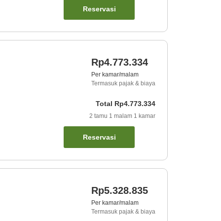
Reservasi
Rp4.773.334
Per kamar/malam
Termasuk pajak & biaya
Total
Rp4.773.334
2
tamu
1
malam
1
kamar
Reservasi
Rp5.328.835
Per kamar/malam
Termasuk pajak & biaya