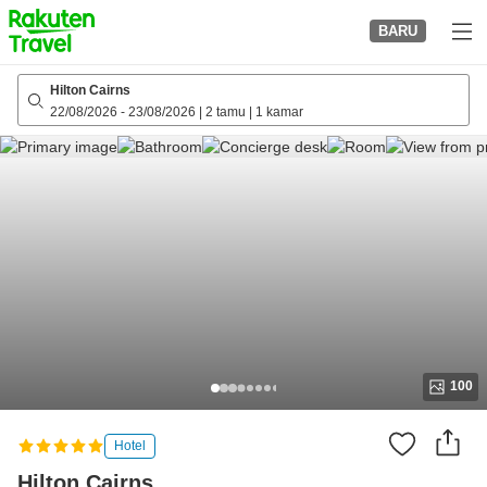
to
BARU
top
page
Hilton Cairns
22/08/2026
-
23/08/2026
|
2 tamu
|
1 kamar
100
Hotel
Hilton Cairns