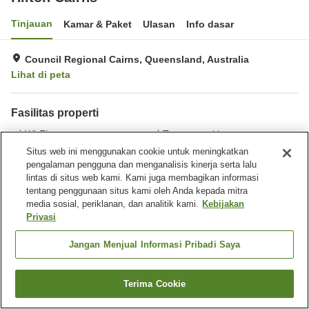
Tinjauan
Kamar & Paket
Ulasan
Info dasar
Council Regional Cairns, Queensland, Australia
Lihat di peta
Fasilitas properti
Wi-Fi
Tempat parkir
Spa / Salon kecantikan
Gym / Klub kebugaran
Situs web ini menggunakan cookie untuk meningkatkan
pengalaman pengguna dan menganalisis kinerja serta lalu
lintas di situs web kami. Kami juga membagikan informasi
Beranda
Australia
Queensland
Council Regional Cairns
tentang penggunaan situs kami oleh Anda kepada mitra
Hilton Cairns
media sosial, periklanan, dan analitik kami.
Kebijakan
Privasi
Jangan Menjual Informasi Pribadi Saya
Terima Cookie
Cari kamar