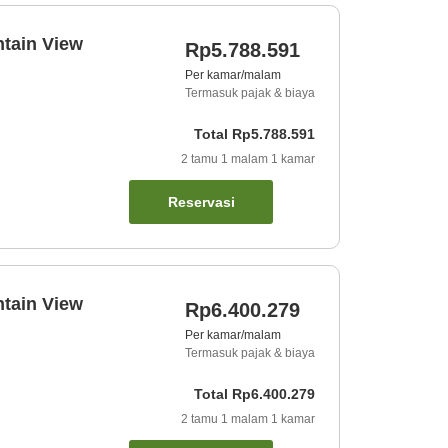
tain View
Rp5.788.591
Per kamar/malam
Termasuk pajak & biaya
Total
Rp5.788.591
2
tamu
1
malam
1
kamar
Reservasi
tain View
Rp6.400.279
Per kamar/malam
Termasuk pajak & biaya
Total
Rp6.400.279
2
tamu
1
malam
1
kamar