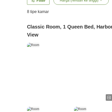
Harga (rendah ke tinggi)
Filter
8
tipe kamar
Classic Room, 1 Queen Bed, Harbo
View