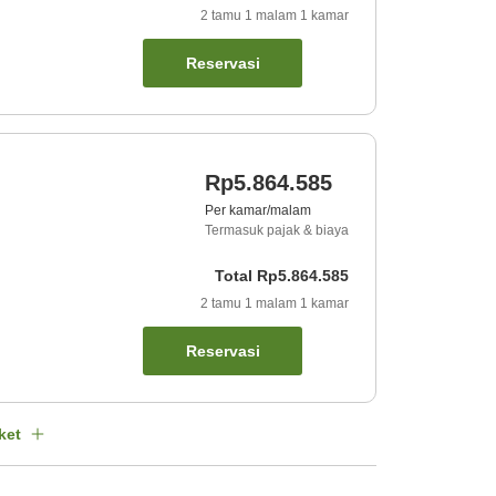
2
tamu
1
malam
1
kamar
Reservasi
Rp5.864.585
Per kamar/malam
Termasuk pajak & biaya
Total
Rp5.864.585
2
tamu
1
malam
1
kamar
Reservasi
ket