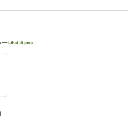
a
Lihat di peta
i