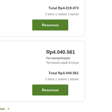
Total
Rp4.019.073
2
tamu
1
malam
1
kamar
Reservasi
Rp4.040.561
Per kamar/malam
Termasuk pajak & biaya
Total
Rp4.040.561
2
tamu
1
malam
1
kamar
Reservasi
ket