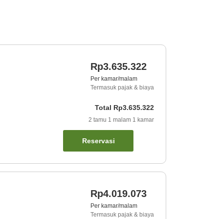
Rp3.635.322
Per kamar/malam
Termasuk pajak & biaya
Total
Rp3.635.322
2
tamu
1
malam
1
kamar
Reservasi
Rp4.019.073
Per kamar/malam
Termasuk pajak & biaya