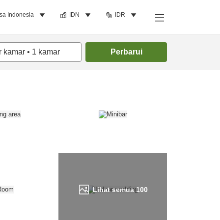
sa Indonesia
IDN
IDR
Cari kamar
r kamar
•
1
kamar
Perbarui
Lihat semua
100