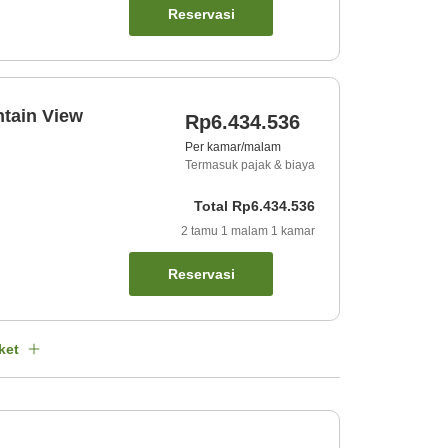
Reservasi
tain View
Rp6.434.536
Per kamar/malam
Termasuk pajak & biaya
Total
Rp6.434.536
2
tamu
1
malam
1
kamar
Reservasi
ket