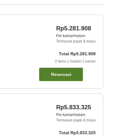
Rp5.281.908
Per kamar/malam
Termasuk pajak & biaya
Total
Rp5.281.908
2
tamu
1
malam
1
kamar
Reservasi
Rp5.833.325
Per kamar/malam
Termasuk pajak & biaya
Total
Rp5.833.325