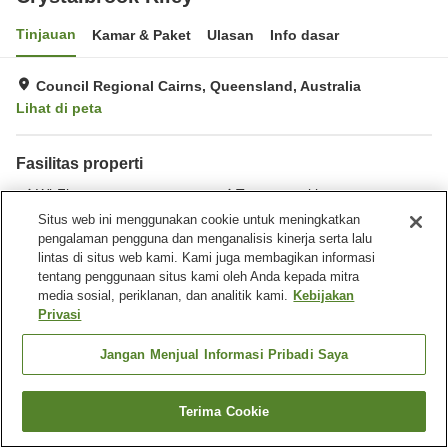
Tinjauan
Kamar & Paket
Ulasan
Info dasar
Council Regional Cairns, Queensland, Australia
Lihat di peta
Fasilitas properti
Wi-Fi
Tempat parkir
Spa / Salon kecantikan
Gym / Klub kebugaran
Situs web ini menggunakan cookie untuk meningkatkan
pengalaman pengguna dan menganalisis kinerja serta lalu
lintas di situs web kami. Kami juga membagikan informasi
Beranda
Australia
Queensland
Council Regional Cairns
tentang penggunaan situs kami oleh Anda kepada mitra
Crystalbrook Riley
media sosial, periklanan, dan analitik kami.
Kebijakan
Privasi
Jangan Menjual Informasi Pribadi Saya
Terima Cookie
Cari kamar