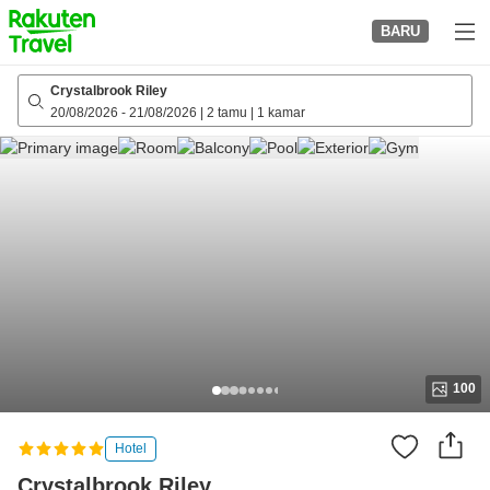
to
BARU
top
page
Crystalbrook Riley
20/08/2026
-
21/08/2026
|
2 tamu
|
1 kamar
100
Hotel
Crystalbrook Riley