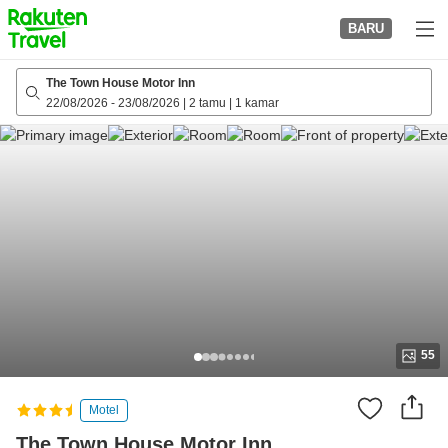
to
BARU
top
page
The Town House Motor Inn
22/08/2026
-
23/08/2026
|
2 tamu
|
1 kamar
55
Motel
The Town House Motor Inn