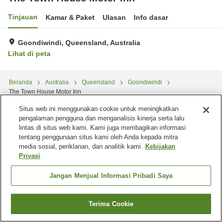
Tinjauan
Kamar & Paket
Ulasan
Info dasar
Goondiwindi, Queensland, Australia
Lihat di peta
Beranda
Australia
Queensland
Goondiwindi
The Town House Motor Inn
Situs web ini menggunakan cookie untuk meningkatkan
pengalaman pengguna dan menganalisis kinerja serta lalu
lintas di situs web kami. Kami juga membagikan informasi
tentang penggunaan situs kami oleh Anda kepada mitra
media sosial, periklanan, dan analitik kami.
Kebijakan
Privasi
Jangan Menjual Informasi Pribadi Saya
Terima Cookie
Cari kamar