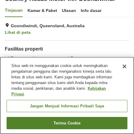
Tinjauan
Kamar & Paket
Ulasan
Info dasar
Goondiwindi, Queensland, Australia
Lihat di peta
Fasilitas properti
Tempat parkir
Restoran
Bar
Laundry
Situs web ini menggunakan cookie untuk meningkatkan
pengalaman pengguna dan menganalisis kinerja serta lalu
lintas di situs web kami. Kami juga membagikan informasi
Beranda
Australia
Queensland
Goondiwindi
tentang penggunaan situs kami oleh Anda kepada mitra
Country Roads Motor Inn Goondiwindi
media sosial, periklanan, dan analitik kami.
Kebijakan
Privasi
Jangan Menjual Informasi Pribadi Saya
Terima Cookie
Cari kamar