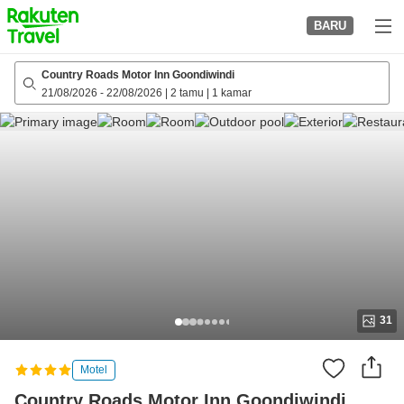
to
BARU
top
page
Country Roads Motor Inn Goondiwindi
21/08/2026
-
22/08/2026
|
2 tamu
|
1 kamar
31
Motel
Country Roads Motor Inn Goondiwindi