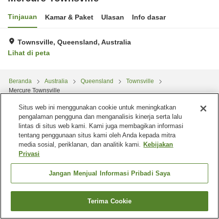
Tinjauan
Kamar & Paket
Ulasan
Info dasar
Townsville, Queensland, Australia
Lihat di peta
Beranda
Australia
Queensland
Townsville
Mercure Townsville
Situs web ini menggunakan cookie untuk meningkatkan
pengalaman pengguna dan menganalisis kinerja serta lalu
lintas di situs web kami. Kami juga membagikan informasi
tentang penggunaan situs kami oleh Anda kepada mitra
media sosial, periklanan, dan analitik kami.
Kebijakan
Privasi
Jangan Menjual Informasi Pribadi Saya
Terima Cookie
Cari kamar