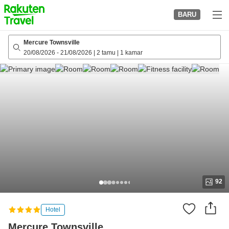
to
BARU
top
page
Mercure Townsville
20/08/2026
-
21/08/2026
|
2 tamu
|
1 kamar
92
Hotel
Mercure Townsville