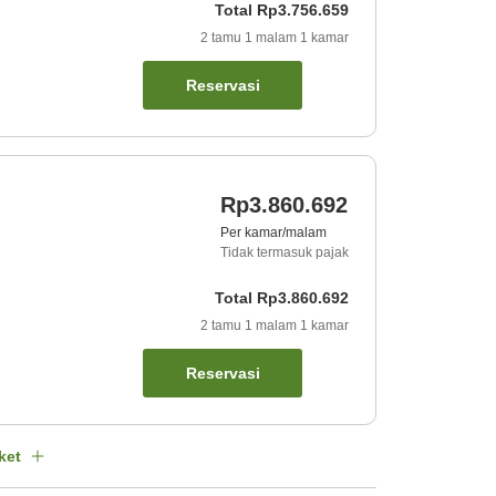
Total
Rp3.756.659
2
tamu
1
malam
1
kamar
Reservasi
Rp3.860.692
Per kamar/malam
Tidak termasuk pajak
Total
Rp3.860.692
2
tamu
1
malam
1
kamar
Reservasi
ket