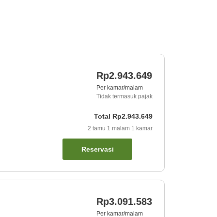
Rp2.943.649
Per kamar/malam
Tidak termasuk pajak
Total
Rp2.943.649
2
tamu
1
malam
1
kamar
Reservasi
Rp3.091.583
Per kamar/malam