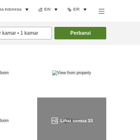
sa Indonesia
IDN
IDR
Cari kamar
r kamar
•
1
kamar
Perbarui
Lihat semua
33