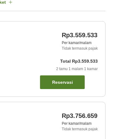
ket
Rp3.559.533
Per kamar/malam
Tidak termasuk pajak
Total
Rp3.559.533
2
tamu
1
malam
1
kamar
Reservasi
Rp3.756.659
Per kamar/malam
Tidak termasuk pajak