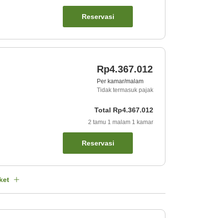
Reservasi
Rp4.367.012
Per kamar/malam
Tidak termasuk pajak
Total
Rp4.367.012
2
tamu
1
malam
1
kamar
Reservasi
ket