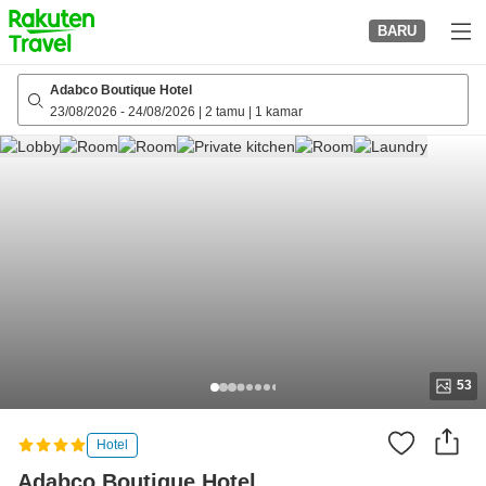
to
BARU
top
page
Adabco Boutique Hotel
23/08/2026
-
24/08/2026
|
2 tamu
|
1 kamar
53
Hotel
Adabco Boutique Hotel