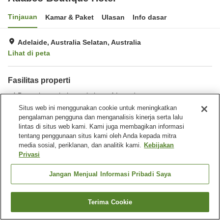
Tinjauan
Kamar & Paket
Ulasan
Info dasar
Adelaide, Australia Selatan, Australia
Lihat di peta
Fasilitas properti
Benar-benar bebas rokok
Laundry
Situs web ini menggunakan cookie untuk meningkatkan
pengalaman pengguna dan menganalisis kinerja serta lalu
Beranda
Australia
Australia Selatan
Adelaide
lintas di situs web kami. Kami juga membagikan informasi
Adabco Boutique Hotel
tentang penggunaan situs kami oleh Anda kepada mitra
media sosial, periklanan, dan analitik kami.
Kebijakan
Privasi
Jangan Menjual Informasi Pribadi Saya
Terima Cookie
Cari kamar