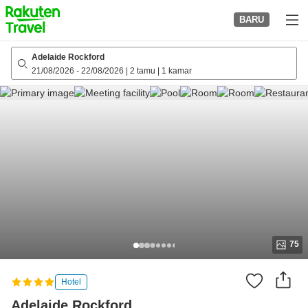
to
BARU
top
page
Adelaide Rockford
21/08/2026
-
22/08/2026
|
2 tamu
|
1 kamar
75
Hotel
Adelaide Rockford