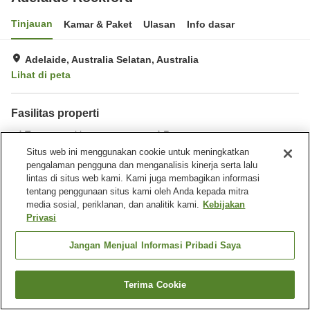
Tinjauan
Kamar & Paket
Ulasan
Info dasar
Adelaide, Australia Selatan, Australia
Lihat di peta
Fasilitas properti
Tempat parkir
Restoran
Bar
Benar-benar bebas rokok
Situs web ini menggunakan cookie untuk meningkatkan
pengalaman pengguna dan menganalisis kinerja serta lalu
lintas di situs web kami. Kami juga membagikan informasi
Beranda
Australia
Australia Selatan
Adelaide
tentang penggunaan situs kami oleh Anda kepada mitra
Adelaide Rockford
media sosial, periklanan, dan analitik kami.
Kebijakan
Privasi
Jangan Menjual Informasi Pribadi Saya
Terima Cookie
Cari kamar