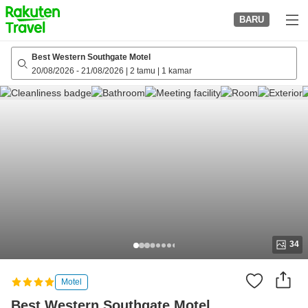
to
BARU
top
page
Best Western Southgate Motel
20/08/2026
-
21/08/2026
|
2 tamu
|
1 kamar
34
Motel
Best Western Southgate Motel