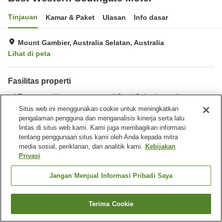
Tinjauan
Kamar & Paket
Ulasan
Info dasar
Mount Gambier, Australia Selatan, Australia
Lihat di peta
Fasilitas properti
Tempat parkir
Spa / Salon kecantikan
Restoran
Bar
Situs web ini menggunakan cookie untuk meningkatkan
pengalaman pengguna dan menganalisis kinerja serta lalu
lintas di situs web kami. Kami juga membagikan informasi
Beranda
Australia
Australia Selatan
Mount Gambier
tentang penggunaan situs kami oleh Anda kepada mitra
Best Western Southgate Motel
media sosial, periklanan, dan analitik kami.
Kebijakan
Privasi
Jangan Menjual Informasi Pribadi Saya
Terima Cookie
Cari kamar