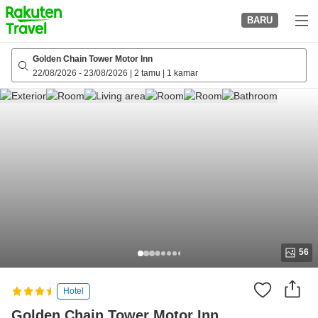
to
BARU
top
page
Golden Chain Tower Motor Inn
22/08/2026
-
23/08/2026
|
2 tamu
|
1 kamar
56
Hotel
Golden Chain Tower Motor Inn