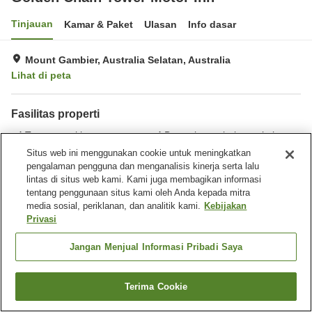
Tinjauan
Kamar & Paket
Ulasan
Info dasar
Mount Gambier, Australia Selatan, Australia
Lihat di peta
Fasilitas properti
Tempat parkir
Benar-benar bebas rokok
Laundry
Situs web ini menggunakan cookie untuk meningkatkan
pengalaman pengguna dan menganalisis kinerja serta lalu
lintas di situs web kami. Kami juga membagikan informasi
Beranda
Australia
Australia Selatan
Mount Gambier
tentang penggunaan situs kami oleh Anda kepada mitra
Golden Chain Tower Motor Inn
media sosial, periklanan, dan analitik kami.
Kebijakan
Privasi
Jangan Menjual Informasi Pribadi Saya
Terima Cookie
Cari kamar