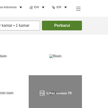
sa Indonesia
IDN
IDR
Cari kamar
r kamar
•
1
kamar
Perbarui
Lihat semua
79