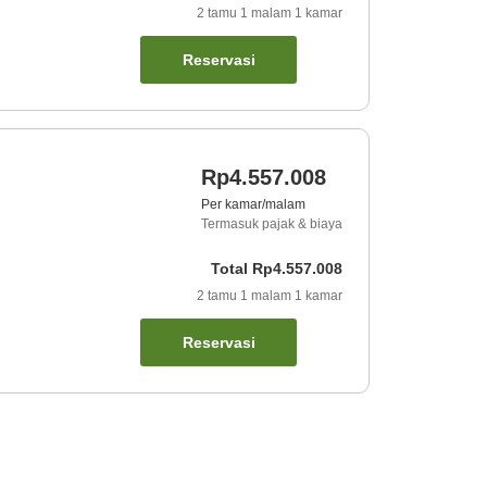
2
tamu
1
malam
1
kamar
Reservasi
Rp4.557.008
Per kamar/malam
Termasuk pajak & biaya
Total
Rp4.557.008
2
tamu
1
malam
1
kamar
Reservasi