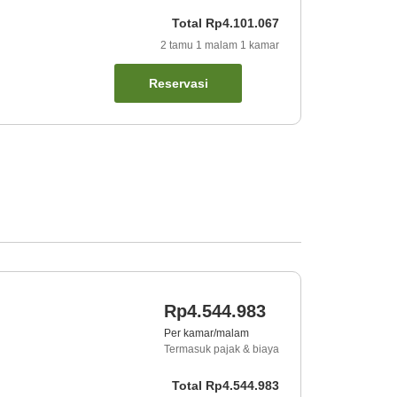
Total
Rp4.101.067
2
tamu
1
malam
1
kamar
Reservasi
Rp4.544.983
Per kamar/malam
Termasuk pajak & biaya
Total
Rp4.544.983