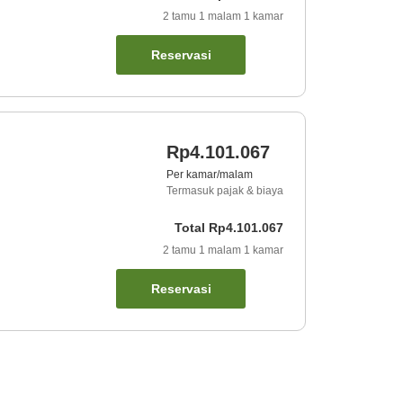
2
tamu
1
malam
1
kamar
Reservasi
Rp4.101.067
Per kamar/malam
Termasuk pajak & biaya
Total
Rp4.101.067
2
tamu
1
malam
1
kamar
Reservasi