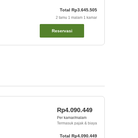
Total
Rp3.645.505
2
tamu
1
malam
1
kamar
Reservasi
Rp4.090.449
Per kamar/malam
Termasuk pajak & biaya
Total
Rp4.090.449