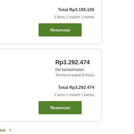
Total
Rp3.195.155
2
tamu
1
malam
1
kamar
Reservasi
Rp3.292.474
Per kamar/malam
Termasuk pajak & biaya
Total
Rp3.292.474
2
tamu
1
malam
1
kamar
Reservasi
ket