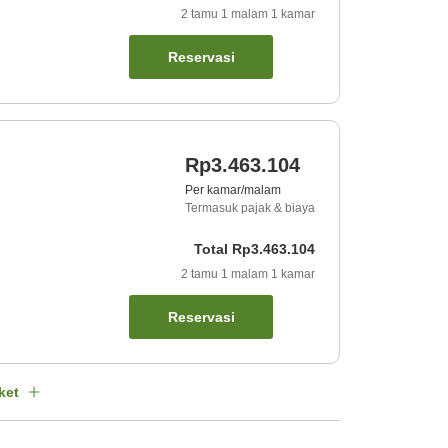
2
tamu
1
malam
1
kamar
Reservasi
Rp3.463.104
Per kamar/malam
Termasuk pajak & biaya
Total
Rp3.463.104
2
tamu
1
malam
1
kamar
Reservasi
ket