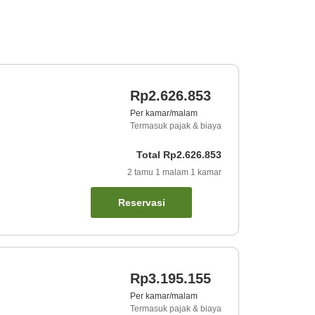
Rp2.626.853
Per kamar/malam
Termasuk pajak & biaya
Total
Rp2.626.853
2
tamu
1
malam
1
kamar
Reservasi
Rp3.195.155
Per kamar/malam
Termasuk pajak & biaya