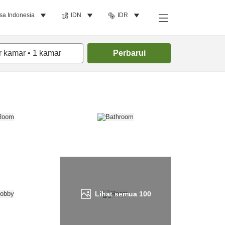
sa Indonesia
IDN
IDR
Cari kamar
r kamar
•
1
kamar
Perbarui
Lihat semua
100