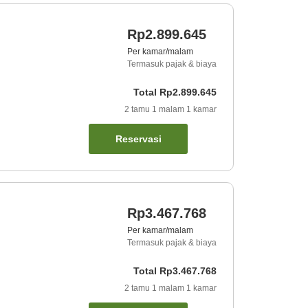
Rp2.899.645
Per kamar/malam
Termasuk pajak & biaya
Total
Rp2.899.645
2
tamu
1
malam
1
kamar
Reservasi
Rp3.467.768
Per kamar/malam
Termasuk pajak & biaya
Total
Rp3.467.768
2
tamu
1
malam
1
kamar