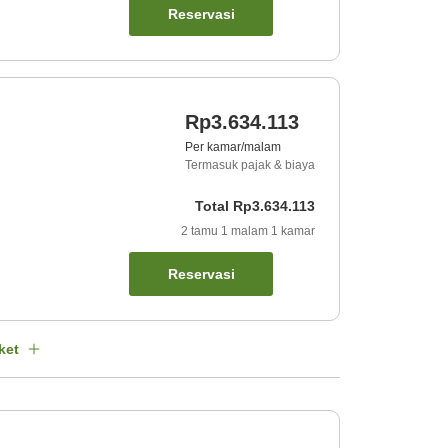
Reservasi
Rp3.634.113
Per kamar/malam
Termasuk pajak & biaya
Total
Rp3.634.113
2
tamu
1
malam
1
kamar
Reservasi
ket