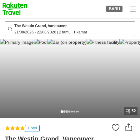
to
BARU
top
page
The Westin Grand, Vancouver
21/08/2026
-
22/08/2026
|
2 tamu
|
1 kamar
52
Hotel
The Westin Grand, Vancouver