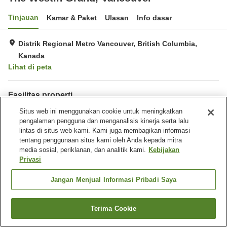
Tinjauan
Kamar & Paket
Ulasan
Info dasar
Distrik Regional Metro Vancouver, British Columbia,
Kanada
Lihat di peta
Fasilitas properti
Tempat parkir
Restoran
Situs web ini menggunakan cookie untuk meningkatkan
Bar
Benar-benar bebas rokok
pengalaman pengguna dan menganalisis kinerja serta lalu
lintas di situs web kami. Kami juga membagikan informasi
tentang penggunaan situs kami oleh Anda kepada mitra
Beranda
Kanada
British Columbia
media sosial, periklanan, dan analitik kami.
Kebijakan
Distrik Regional Metro Vancouver
The Westin Grand, Vancouver
Privasi
Jangan Menjual Informasi Pribadi Saya
Terima Cookie
Cari kamar