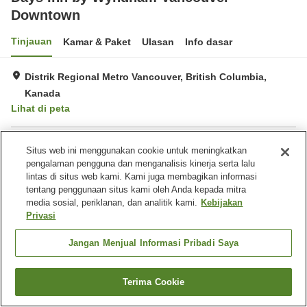
Downtown
Tinjauan
Kamar & Paket
Ulasan
Info dasar
Distrik Regional Metro Vancouver, British Columbia,
Kanada
Lihat di peta
Fasilitas properti
Situs web ini menggunakan cookie untuk meningkatkan
pengalaman pengguna dan menganalisis kinerja serta lalu
Tempat parkir
Restoran
lintas di situs web kami. Kami juga membagikan informasi
Benar-benar bebas rokok
Laundry
tentang penggunaan situs kami oleh Anda kepada mitra
media sosial, periklanan, dan analitik kami.
Kebijakan
Privasi
Beranda
Kanada
British Columbia
Distrik Regional Metro Vancouver
Days Inn by Wyndham Vancouver Downtown
Jangan Menjual Informasi Pribadi Saya
Terima Cookie
Cari kamar