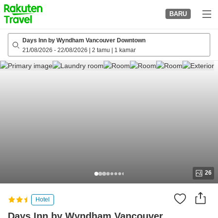
to
BARU
top
page
Days Inn by Wyndham Vancouver Downtown
21/08/2026
-
22/08/2026
|
2 tamu
|
1 kamar
26
Hotel
Days Inn by Wyndham Vancouver