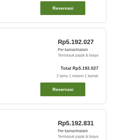
Reservasi
Rp5.192.027
Per kamar/malam
Termasuk pajak & biaya
Total
Rp5.192.027
2
tamu
1
malam
1
kamar
Reservasi
Rp5.192.831
Per kamar/malam
Termasuk pajak & biaya