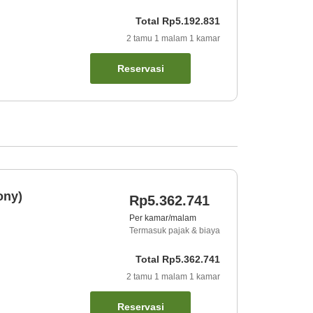
Total
Rp5.192.831
2
tamu
1
malam
1
kamar
Reservasi
ony)
Rp5.362.741
Per kamar/malam
Termasuk pajak & biaya
Total
Rp5.362.741
2
tamu
1
malam
1
kamar
Reservasi