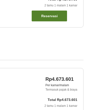
2
tamu
1
malam
1
kamar
Reservasi
Rp4.673.601
Per kamar/malam
Termasuk pajak & biaya
Total
Rp4.673.601
2
tamu
1
malam
1
kamar