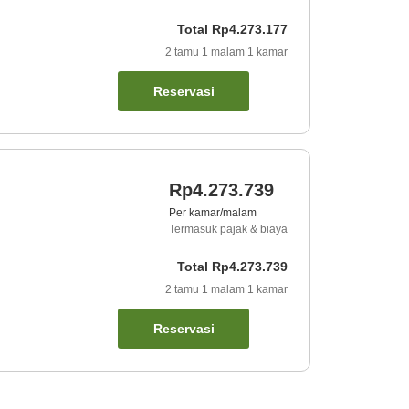
Total
Rp4.273.177
2
tamu
1
malam
1
kamar
Reservasi
Rp4.273.739
Per kamar/malam
Termasuk pajak & biaya
Total
Rp4.273.739
2
tamu
1
malam
1
kamar
Reservasi