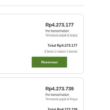
Rp4.273.177
Per kamar/malam
Termasuk pajak & biaya
Total
Rp4.273.177
2
tamu
1
malam
1
kamar
Reservasi
Rp4.273.739
Per kamar/malam
Termasuk pajak & biaya
Total
Rp4.273.739