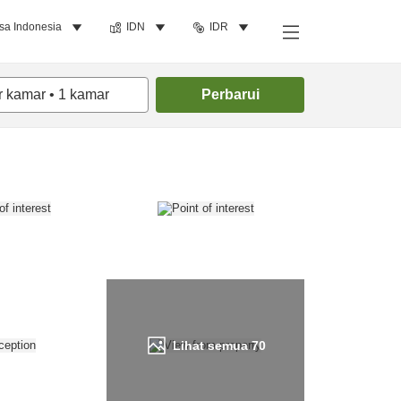
sa Indonesia
IDN
IDR
Cari kamar
r kamar
•
1
kamar
Perbarui
Lihat semua
70