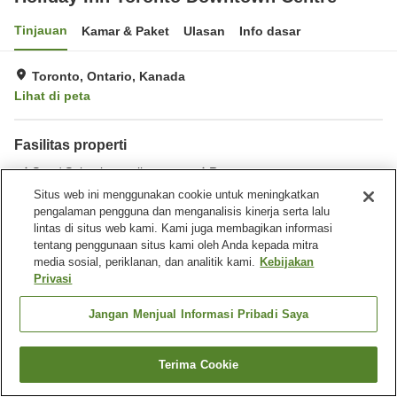
Tinjauan
Kamar & Paket
Ulasan
Info dasar
Toronto, Ontario, Kanada
Lihat di peta
Fasilitas properti
Spa / Salon kecantikan
Restoran
Bar
Benar-benar bebas rokok
Situs web ini menggunakan cookie untuk meningkatkan
pengalaman pengguna dan menganalisis kinerja serta lalu
lintas di situs web kami. Kami juga membagikan informasi
Beranda
Kanada
Ontario
Toronto
tentang penggunaan situs kami oleh Anda kepada mitra
Holiday Inn Toronto Downtown Centre
media sosial, periklanan, dan analitik kami.
Kebijakan
Privasi
Jangan Menjual Informasi Pribadi Saya
Terima Cookie
Cari kamar