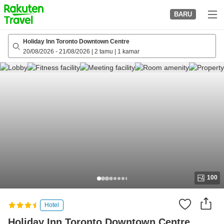
to
BARU
top
page
Holiday Inn Toronto Downtown Centre
20/08/2026
-
21/08/2026
|
2 tamu
|
1 kamar
100
Hotel
Holiday Inn Toronto Downtown Centre