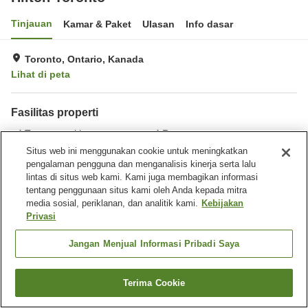
Tinjauan
Kamar & Paket
Ulasan
Info dasar
Toronto, Ontario, Kanada
Lihat di peta
Fasilitas properti
Tempat parkir
Restoran
Bar
Laundry
Situs web ini menggunakan cookie untuk meningkatkan
pengalaman pengguna dan menganalisis kinerja serta lalu
lintas di situs web kami. Kami juga membagikan informasi
Beranda
Kanada
Ontario
Toronto
Hilton Toronto
tentang penggunaan situs kami oleh Anda kepada mitra
media sosial, periklanan, dan analitik kami.
Kebijakan
Privasi
Jangan Menjual Informasi Pribadi Saya
Terima Cookie
Cari kamar