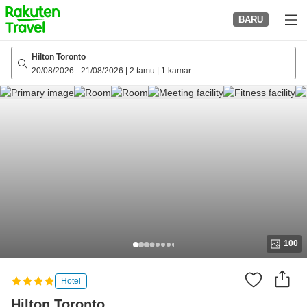
to
BARU
top
page
Hilton Toronto
20/08/2026
-
21/08/2026
|
2 tamu
|
1 kamar
100
Hotel
Hilton Toronto