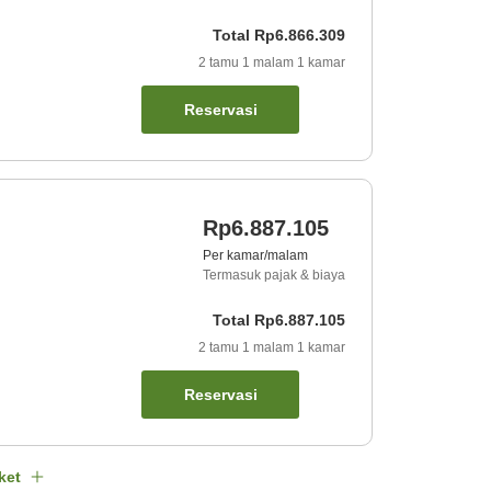
Total
Rp6.866.309
2
tamu
1
malam
1
kamar
Reservasi
Rp6.887.105
Per kamar/malam
Termasuk pajak & biaya
Total
Rp6.887.105
2
tamu
1
malam
1
kamar
Reservasi
ket