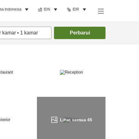
sa Indonesia
IDN
IDR
Cari kamar
r kamar
•
1
kamar
Perbarui
Lihat semua
45