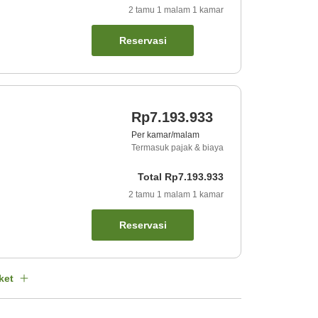
2
tamu
1
malam
1
kamar
Reservasi
Rp7.193.933
Per kamar/malam
Termasuk pajak & biaya
Total
Rp7.193.933
2
tamu
1
malam
1
kamar
Reservasi
ket