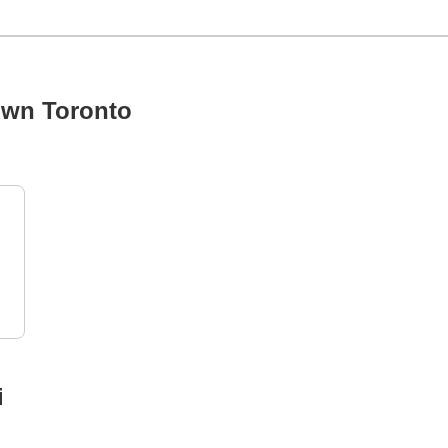
own Toronto
i