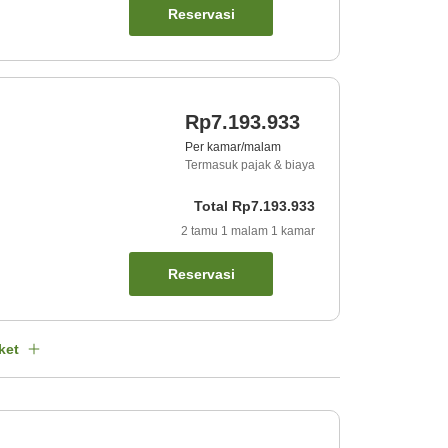
Reservasi
Rp7.193.933
Per kamar/malam
Termasuk pajak & biaya
Total
Rp7.193.933
2
tamu
1
malam
1
kamar
Reservasi
ket