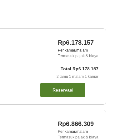
Rp6.178.157
Per kamar/malam
Termasuk pajak & biaya
Total
Rp6.178.157
2
tamu
1
malam
1
kamar
Reservasi
Rp6.866.309
Per kamar/malam
Termasuk pajak & biaya