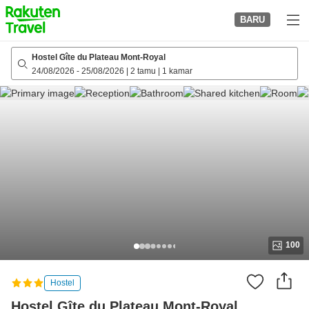
to
BARU
top
page
Hostel Gîte du Plateau Mont-Royal
24/08/2026
-
25/08/2026
|
2 tamu
|
1 kamar
100
Hostel
Hostel Gîte du Plateau Mont-Royal