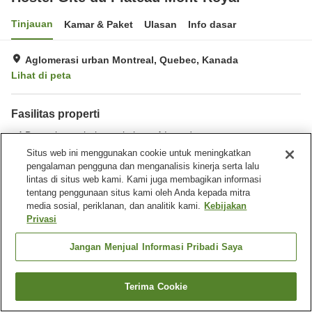
Tinjauan
Kamar & Paket
Ulasan
Info dasar
Aglomerasi urban Montreal, Quebec, Kanada
Lihat di peta
Fasilitas properti
Benar-benar bebas rokok
Laundry
Pusat bisnis
Situs web ini menggunakan cookie untuk meningkatkan
pengalaman pengguna dan menganalisis kinerja serta lalu
lintas di situs web kami. Kami juga membagikan informasi
Beranda
Kanada
Quebec
Aglomerasi urban Montreal
tentang penggunaan situs kami oleh Anda kepada mitra
Hostel Gîte du Plateau Mont-Royal
media sosial, periklanan, dan analitik kami.
Kebijakan
Privasi
Jangan Menjual Informasi Pribadi Saya
Terima Cookie
Cari kamar