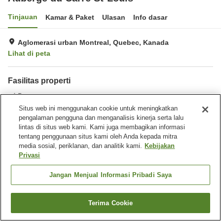
Tinjauan
Kamar & Paket
Ulasan
Info dasar
Aglomerasi urban Montreal, Quebec, Kanada
Lihat di peta
Fasilitas properti
Bar
Situs web ini menggunakan cookie untuk meningkatkan
pengalaman pengguna dan menganalisis kinerja serta lalu
Beranda
Kanada
Quebec
Aglomerasi urban Montreal
lintas di situs web kami. Kami juga membagikan informasi
Auberge du Carré St-Louis
tentang penggunaan situs kami oleh Anda kepada mitra
media sosial, periklanan, dan analitik kami.
Kebijakan
Privasi
Jangan Menjual Informasi Pribadi Saya
Terima Cookie
Cari kamar