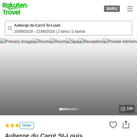
to
BARU
top
page
Auberge du Carré St-Louis
20/08/2026
-
21/08/2026
|
2 tamu
|
1 kamar
100
Hotel
Auberge du Carré St-Louis