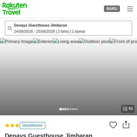
to
BARU
top
page
Denays Guesthouse Jimbaran
24/08/2026
-
25/08/2026
|
2 tamu
|
1 kamar
91
Guesthouse
Denays Guesthouse Jimbaran