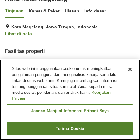
Tinjauan
Kamar & Paket
Ulasan
Info dasar
Kota Magelang, Jawa Tengah, Indonesia
Lihat di peta
Fasilitas properti
Tempat parkir
Spa / Salon kecantikan
Restoran
Bar
Situs web ini menggunakan cookie untuk meningkatkan
pengalaman pengguna dan menganalisis kinerja serta lalu
lintas di situs web kami. Kami juga membagikan informasi
Beranda
Indonesia
Jawa Tengah
Kota Magelang
tentang penggunaan situs kami oleh Anda kepada mitra
Atria Hotel Magelang
media sosial, periklanan, dan analitik kami.
Kebijakan
Privasi
Jangan Menjual Informasi Pribadi Saya
Terima Cookie
Cari kamar