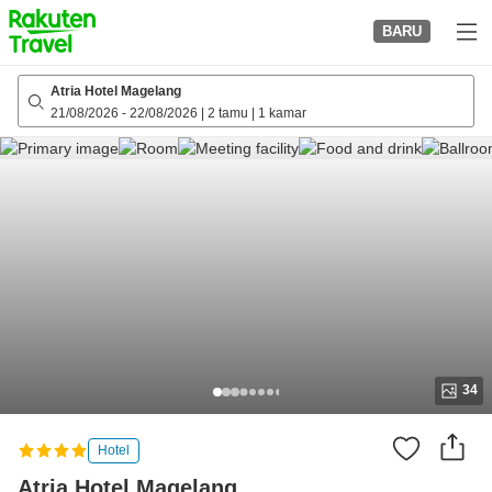
to
BARU
top
page
Atria Hotel Magelang
21/08/2026
-
22/08/2026
|
2 tamu
|
1 kamar
34
Hotel
Atria Hotel Magelang