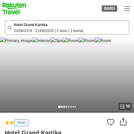
to
BARU
top
page
Hotel Grand Kartika
20/08/2026
-
21/08/2026
|
2 tamu
|
1 kamar
58
Hotel
Hotel Grand Kartika