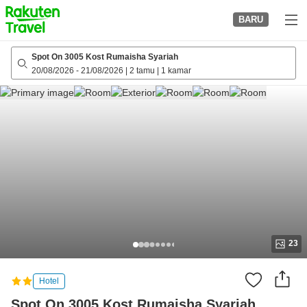
to
BARU
top
page
Spot On 3005 Kost Rumaisha Syariah
20/08/2026
-
21/08/2026
|
2 tamu
|
1 kamar
23
Hotel
Spot On 3005 Kost Rumaisha Syariah