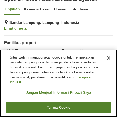
Tinjauan
Kamar & Paket
Ulasan
Info dasar
Bandar Lampung, Lampung, Indonesia
Lihat di peta
Fasilitas properti
Wi-Fi
Tempat parkir
Gym / Klub kebugaran
Restoran
Situs web ini menggunakan cookie untuk meningkatkan
pengalaman pengguna dan menganalisis kinerja serta lalu
lintas di situs web kami. Kami juga membagikan informasi
Beranda
Indonesia
Lampung
Bandar Lampung
tentang penggunaan situs kami oleh Anda kepada mitra
Spot On 3005 Kost Rumaisha Syariah
media sosial, periklanan, dan analitik kami.
Kebijakan
Privasi
Jangan Menjual Informasi Pribadi Saya
Terima Cookie
Cari kamar