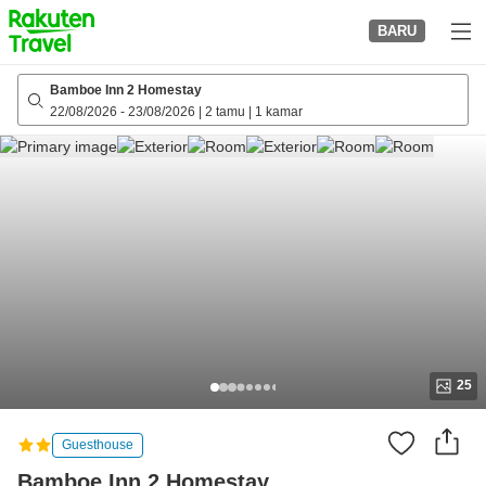
to
BARU
top
page
Bamboe Inn 2 Homestay
22/08/2026
-
23/08/2026
|
2 tamu
|
1 kamar
25
Guesthouse
Bamboe Inn 2 Homestay