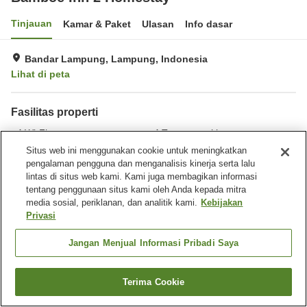
Tinjauan
Kamar & Paket
Ulasan
Info dasar
Bandar Lampung, Lampung, Indonesia
Lihat di peta
Fasilitas properti
Wi-Fi
Tempat parkir
Restoran
Laundry
Situs web ini menggunakan cookie untuk meningkatkan
pengalaman pengguna dan menganalisis kinerja serta lalu
lintas di situs web kami. Kami juga membagikan informasi
Beranda
Indonesia
Lampung
Bandar Lampung
tentang penggunaan situs kami oleh Anda kepada mitra
Bamboe Inn 2 Homestay
media sosial, periklanan, dan analitik kami.
Kebijakan
Privasi
Jangan Menjual Informasi Pribadi Saya
Terima Cookie
Cari kamar