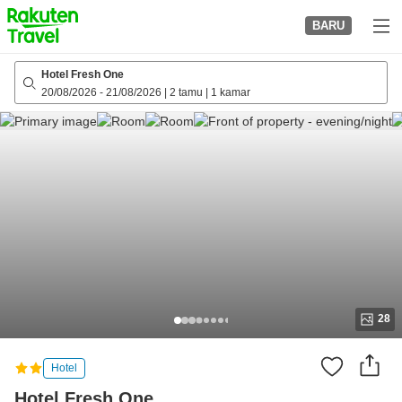
to
BARU
top
page
Hotel Fresh One
20/08/2026
-
21/08/2026
|
2 tamu
|
1 kamar
28
Hotel
Hotel Fresh One