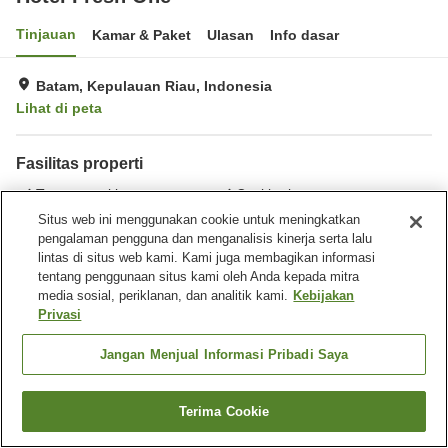
Tinjauan
Kamar & Paket
Ulasan
Info dasar
Batam, Kepulauan Riau, Indonesia
Lihat di peta
Fasilitas properti
Tempat parkir
Cuci kering
Pelayanan kamar
Situs web ini menggunakan cookie untuk meningkatkan
pengalaman pengguna dan menganalisis kinerja serta lalu
lintas di situs web kami. Kami juga membagikan informasi
Beranda
Indonesia
Kepulauan Riau
Batam
tentang penggunaan situs kami oleh Anda kepada mitra
Hotel Fresh One
media sosial, periklanan, dan analitik kami.
Kebijakan
Privasi
Jangan Menjual Informasi Pribadi Saya
Terima Cookie
Cari kamar