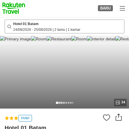
to
BARU
top
page
Hotel 01 Batam
24/08/2026
-
25/08/2026
|
2 tamu
|
1 kamar
34
Hotel
Hotel 01 Batam