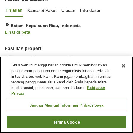
Tinjauan
Kamar & Paket
Ulasan
Info dasar
Batam, Kepulauan Riau, Indonesia
Lihat di peta
Fasilitas properti
Tempat parkir
Restoran
Brankas
Cuci kering
Situs web ini menggunakan cookie untuk meningkatkan
pengalaman pengguna dan menganalisis kinerja serta lalu
lintas di situs web kami. Kami juga membagikan informasi
Beranda
Indonesia
Kepulauan Riau
Batam
tentang penggunaan situs kami oleh Anda kepada mitra
Hotel 01 Batam
media sosial, periklanan, dan analitik kami.
Kebijakan
Privasi
Jangan Menjual Informasi Pribadi Saya
Terima Cookie
Cari kamar