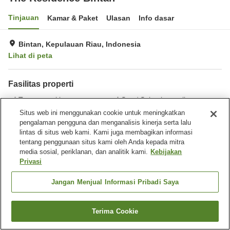
Tinjauan
Kamar & Paket
Ulasan
Info dasar
Bintan, Kepulauan Riau, Indonesia
Lihat di peta
Fasilitas properti
Tempat parkir
Spa / Salon kecantikan
Bar
Laundry
Situs web ini menggunakan cookie untuk meningkatkan
pengalaman pengguna dan menganalisis kinerja serta lalu
lintas di situs web kami. Kami juga membagikan informasi
Beranda
Indonesia
Kepulauan Riau
Bintan
tentang penggunaan situs kami oleh Anda kepada mitra
The Residence Bintan
media sosial, periklanan, dan analitik kami.
Kebijakan
Privasi
Jangan Menjual Informasi Pribadi Saya
Terima Cookie
Cari kamar