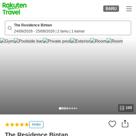
to
BARU
top
page
The Residence Bintan
24/08/2026
-
25/08/2026
|
2 tamu
|
1 kamar
100
Hotel
The Residence Bintan