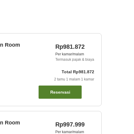
win Room
Rp981.872
Per kamar/malam
Termasuk pajak & biaya
Total
Rp981.872
2
tamu
1
malam
1
kamar
Reservasi
win Room
Rp997.999
Per kamar/malam