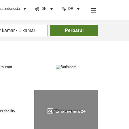
sa Indonesia
IDN
IDR
Cari kamar
r kamar
•
1
kamar
Perbarui
Lihat semua
24