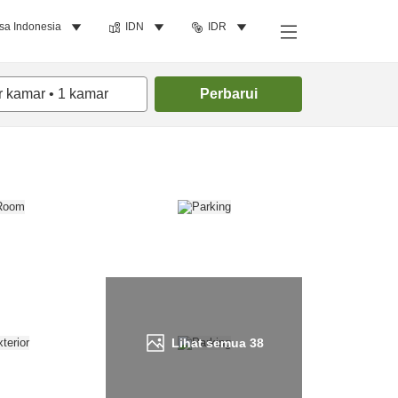
sa Indonesia
IDN
IDR
Cari kamar
r kamar
•
1
kamar
Perbarui
Lihat semua
38