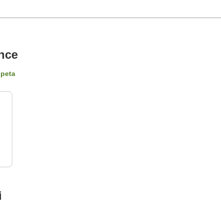
nce
 peta
i