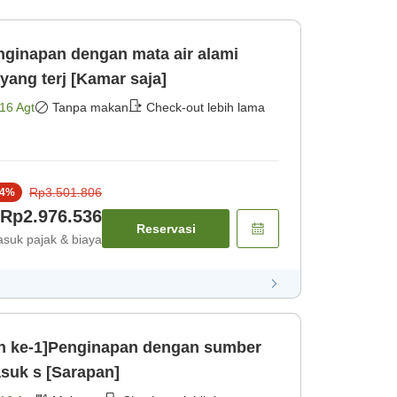
nginapan dengan mata air alami
ang terj [Kamar saja]
16 Agt
Tanpa makan
Check-out lebih lama
Rp3.501.806
4
%
Rp2.976.536
Reservasi
suk pajak & biaya
n ke-1]Penginapan dengan sumber
asuk s [Sarapan]