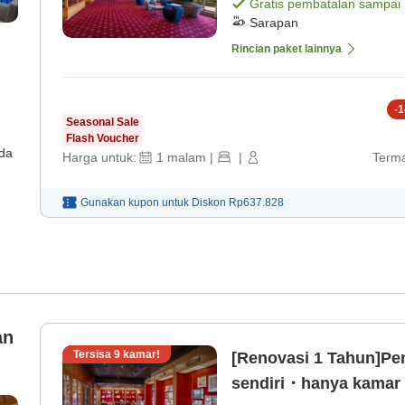
Gratis pembatalan sampai
Sarapan
Rincian paket lainnya
-
1
Seasonal Sale
Flash Voucher
ada
Harga untuk:
1
malam
|
|
Terma
Gunakan kupon untuk
Diskon
Rp637.828
an
Tersisa
9
kamar!
[Renovasi 1 Tahun]Pe
sendiri・hanya kamar y