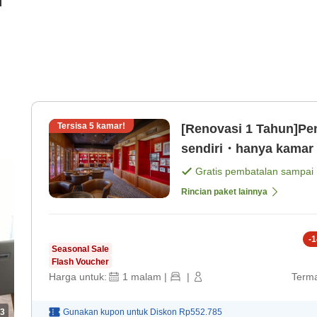
i
Tersisa
5
kamar!
[Renovasi 1 Tahun]Pe
sendiri・hanya kamar y
Gratis pembatalan sampai
Rincian paket lainnya
-
1
Seasonal Sale
Flash Voucher
Harga untuk:
1
malam
|
|
Terma
3
Gunakan kupon untuk
Diskon
Rp552.785