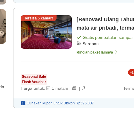
Tersisa
5
kamar!
[Renovasi Ulang Tahu
mata air pribadi, term
Gratis pembatalan sampai
Sarapan
Rincian paket lainnya
-
1
Seasonal Sale
Flash Voucher
ada
Harga untuk:
1
malam
|
|
Terma
Gunakan kupon untuk
Diskon
Rp595.307