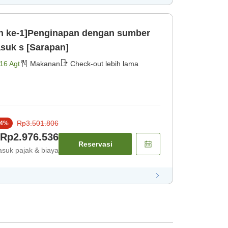
n ke-1]Penginapan dengan sumber
asuk s [Sarapan]
16 Agt
Makanan
Check-out lebih lama
Rp3.501.806
4
%
Rp2.976.536
Reservasi
suk pajak & biaya