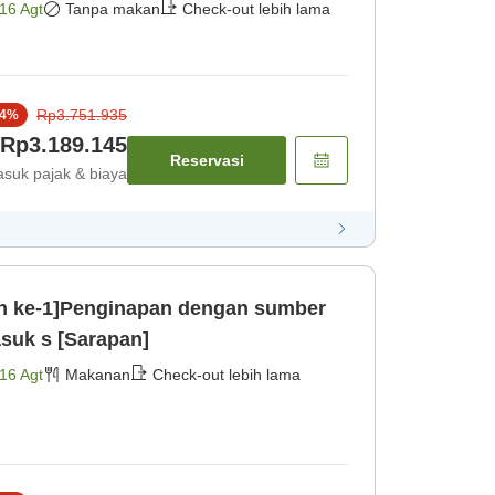
16 Agt
Tanpa makan
Check-out lebih lama
Rp3.751.935
4
%
Rp3.189.145
Reservasi
suk pajak & biaya
n ke-1]Penginapan dengan sumber
asuk s [Sarapan]
16 Agt
Makanan
Check-out lebih lama