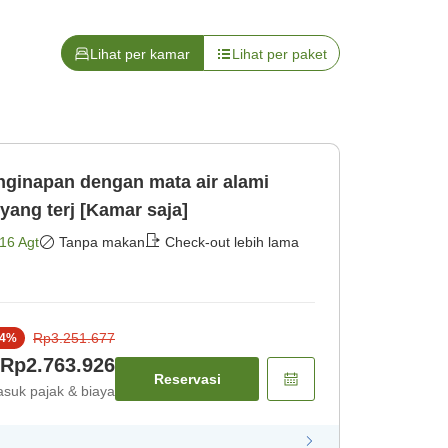
Lihat per kamar
Lihat per paket
nginapan dengan mata air alami
ang terj [Kamar saja]
16 Agt
Tanpa makan
Check-out lebih lama
Rp3.251.677
4
%
Rp2.763.926
Reservasi
suk pajak & biaya