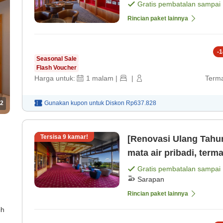
Gratis pembatalan sampai
Rincian paket lainnya
-
1
Seasonal Sale
Flash Voucher
Harga untuk:
1
malam
|
|
Terma
2
Gunakan kupon untuk
Diskon
Rp637.828
Tersisa
9
kamar!
[Renovasi Ulang Tahu
mata air pribadi, term
Gratis pembatalan sampai
Sarapan
Rincian paket lainnya
ih