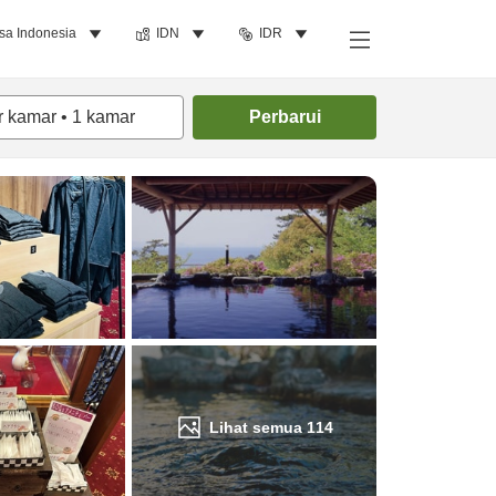
sa Indonesia
IDN
IDR
Cari kamar
r kamar
•
1
kamar
Perbarui
Lihat semua
114