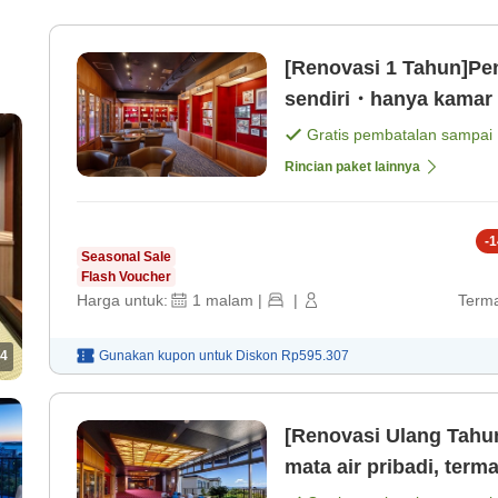
[Renovasi 1 Tahun]Pe
sendiri・hanya kamar y
Gratis pembatalan sampai
Rincian paket lainnya
-
1
Seasonal Sale
Flash Voucher
Harga untuk:
1
malam
|
|
Terma
4
Gunakan kupon untuk
Diskon
Rp595.307
[Renovasi Ulang Tahu
mata air pribadi, term