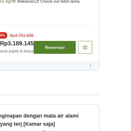
16 Agt
Makanan
Check-out lebih lama
Rp3.751.935
4
%
Rp3.189.145
Reservasi
suk pajak & biaya
nginapan dengan mata air alami
ang terj [Kamar saja]