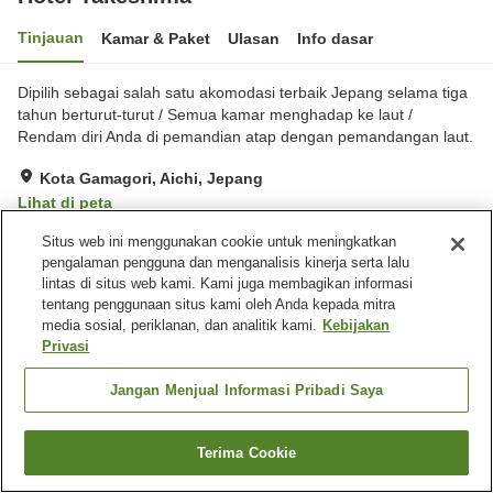
Tinjauan
Kamar & Paket
Ulasan
Info dasar
Dipilih sebagai salah satu akomodasi terbaik Jepang selama tiga
tahun berturut-turut / Semua kamar menghadap ke laut /
Rendam diri Anda di pemandian atap dengan pemandangan laut.
Kota Gamagori, Aichi, Jepang
Lihat di peta
Sangat baik
Ulasan:
301
4.1
Situs web ini menggunakan cookie untuk meningkatkan
pengalaman pengguna dan menganalisis kinerja serta lalu
lintas di situs web kami. Kami juga membagikan informasi
Fasilitas properti
tentang penggunaan situs kami oleh Anda kepada mitra
media sosial, periklanan, dan analitik kami.
Kebijakan
Tempat parkir
Sauna
Privasi
Spa / Salon kecantikan
Restoran
Jangan Menjual Informasi Pribadi Saya
Beranda
Jepang
Aichi
Kota Gamagori
Hotel Takeshima
Terima Cookie
Cari kamar