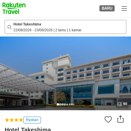
to
BARU
top
page
Hotel Takeshima
22/08/2026
-
23/08/2026
|
2 tamu
|
1 kamar
90
Ryokan
Hotel Takeshima