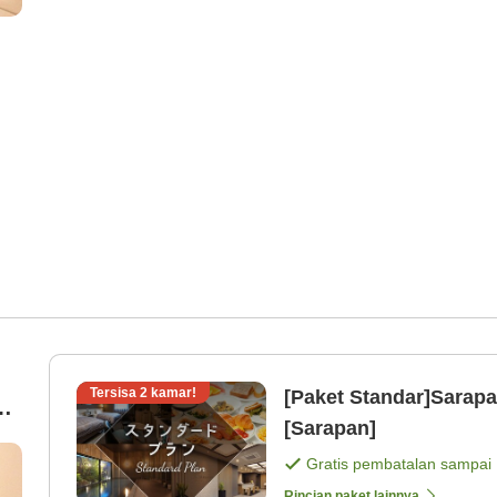
Tersisa
2
kamar!
[Paket Standar]Sarapa
le
[Sarapan]
Gratis pembatalan sampai
Rincian paket lainnya