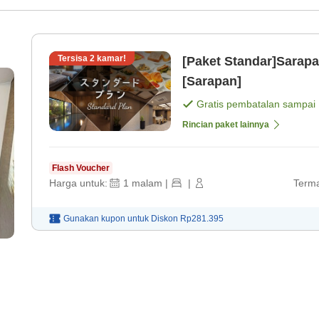
Tersisa
2
kamar!
[Paket Standar]Sarapa
[Sarapan]
Gratis pembatalan sampai
Rincian paket lainnya
Flash Voucher
Harga untuk:
1
malam
|
|
Terma
Gunakan kupon untuk
Diskon
Rp281.395