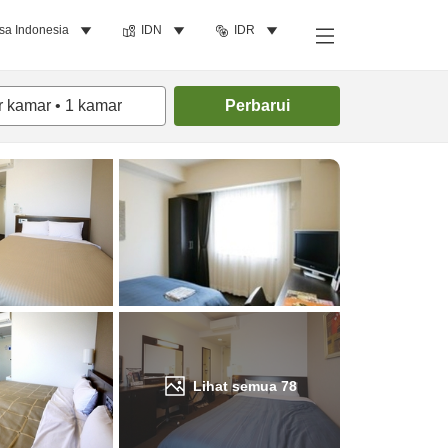
sa Indonesia
IDN
IDR
Cari kamar
r kamar
•
1
kamar
Perbarui
Lihat semua
78