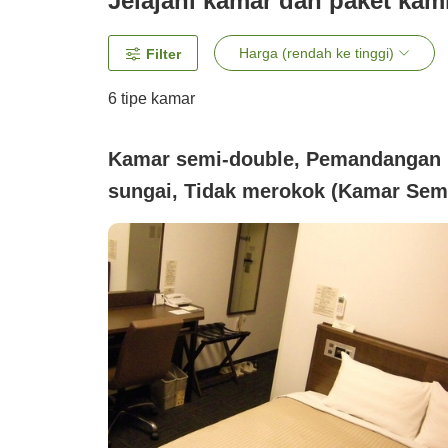
Jelajahi kamar dan paket kam
Harga (rendah ke tinggi)
Filter
6
tipe kamar
Kamar semi-double, Pemandangan
sungai, Tidak merokok (Kamar Sem
Double × Sarapan Termasuk "Wi-Fi
Tersedia")