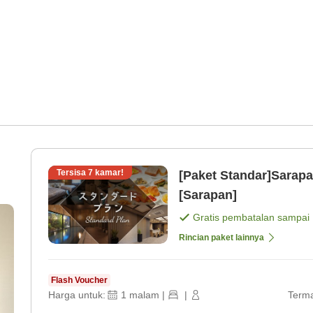
Tersisa
7
kamar!
[Paket Standar]Sarapa
[Sarapan]
Gratis pembatalan sampai
Rincian paket lainnya
Flash Voucher
Harga untuk:
1
malam
|
|
Terma