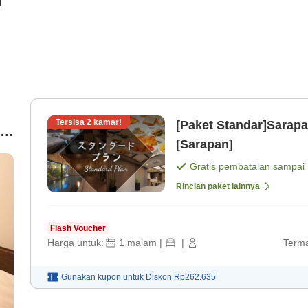
i
Tersisa
2
kamar!
[Paket Standar]Sarapa
i
[Sarapan]
Gratis pembatalan sampai
Rincian paket lainnya
Flash Voucher
Harga untuk:
1
malam
|
|
Terma
Gunakan kupon untuk
Diskon
Rp262.635