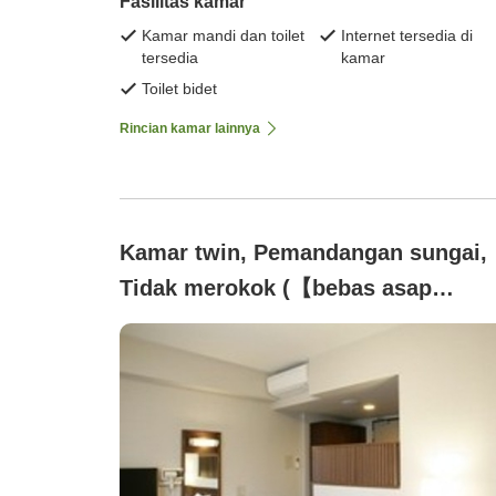
Fasilitas kamar
Kamar mandi dan toilet
Internet tersedia di
tersedia
kamar
Toilet bidet
Rincian kamar lainnya
Kamar twin, Pemandangan sungai,
Tidak merokok (【bebas asap
rokok】kamar twin×sarapan
prasmanan termasuk「Wi-Fi
tersedia」)