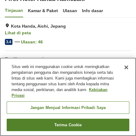
Tinjauan
Kamar & Paket
Ulasan
Info dasar
Kota Handa, Aichi, Jepang
Lihat di peta
Ulasan:
46
3.4
Fasilitas properti
Situs web ini menggunakan cookie untuk meningkatkan
Tempat parkir
Mandi jet
pengalaman pengguna dan menganalisis kinerja serta lalu
Sauna
Pemandian udara terbuka
lintas di situs web kami. Kami juga membagikan informasi
(air panas)
tentang penggunaan situs kami oleh Anda kepada mitra
media sosial, periklanan, dan analitik kami.
Kebijakan
Privasi
Beranda
Jepang
Aichi
Kota Handa
First Hotel Handa Kamezaki
Jangan Menjual Informasi Pribadi Saya
Terima Cookie
Cari kamar