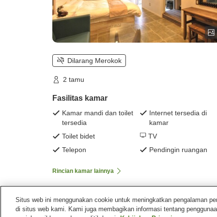
Dilarang Merokok
2 tamu
Fasilitas kamar
Kamar mandi dan toilet
Internet tersedia di
tersedia
kamar
Toilet bidet
TV
Telepon
Pendingin ruangan
Rincian kamar lainnya
Situs web ini menggunakan cookie untuk meningkatkan pengalaman pengg
di situs web kami. Kami juga membagikan informasi tentang penggunaa
Beranda
Jepang
Aichi
Kota Ichinomiya
Hotel