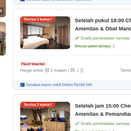
6
Tersisa
3
kamar!
Setelah pukul 18:00 C
Amenitas & Obat Mandi Kamar Double・Seluruh Ge
Bebas Asap Rokok・Par
Gratis pembatalan sampai
Rincian paket lainnya
Flash Voucher
Harga untuk:
1
malam
|
|
Terma
Gunakan kupon untuk
Diskon
Rp186.549
Tersisa
3
kamar!
Setelah jam 15:00 Che
Gratis pembatalan sampai