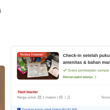
i
Tersisa
3
kamar!
Check-in setelah puku
amenitas & bahan mandi Double, bebas asap rokok,
gratis (berdasarkan [
Gratis pembatalan sampai
Rincian paket lainnya
Flash Voucher
Harga untuk:
1
malam
|
|
Terma
Gunakan kupon untuk
Diskon
Rp162.806