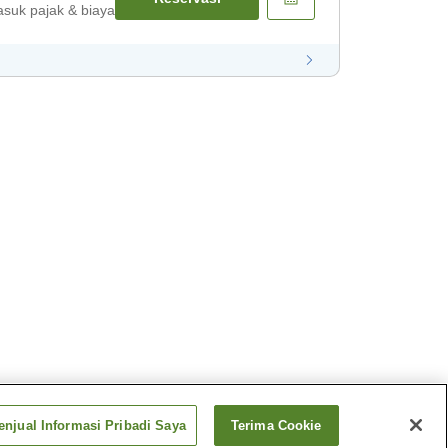
suk pajak & biaya
njual Informasi Pribadi Saya
Terima Cookie