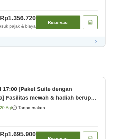
Rp1.356.720
Reservasi
suk pajak & biaya
l 17:00 [Paket Suite dengan
a] Fasilitas mewah & hadiah berupa
mua area beb [Kamar saja]
20 Agt
Tanpa makan
Rp1.695.900
Reservasi