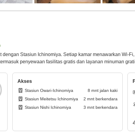
a
t dengan Stasiun Ichinomiya. Setiap kamar menawarkan Wi-Fi, s
termasuk penyewaan fasilitas gratis dan layanan minuman grati
Akses
F
Stasiun Owari-Ichinomiya
8
mnt
jalan kaki
Stasiun Meitetsu Ichinomiya
2
mnt
berkendara
Stasiun Nishi Ichinomiya
3
mnt
berkendara