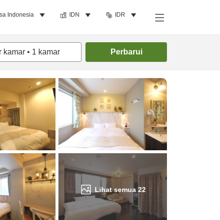
sa Indonesia
IDN
IDR
Cari kamar
r kamar
•
1
kamar
Perbarui
Lihat semua
22