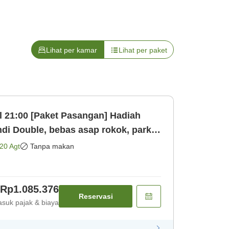
Lihat per kamar
Lihat per paket
l 21:00 [Paket Pasangan] Hadiah
 parkir
Kamar saja]
20 Agt
Tanpa makan
Rp1.085.376
Reservasi
suk pajak & biaya