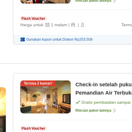
Rincian paket lainnya
Flash Voucher
Harga untuk:
1
malam
|
|
Terma
Gunakan kupon untuk
Diskon
Rp203.508
Tersisa
2
kamar!
Check-in setelah puku
Pemandian Air Terbuk
obat mandi Se
Gratis pembatalan sampai
Rincian paket lainnya
Flash Voucher