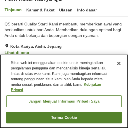
Tinjauan
Kamar & Paket
Ulasan
Info dasar
QS berarti Quality Start! Kami membantu memberikan awal yang
berkualitas untuk hari Anda. Memberikan dukungan optimal bagi
Anda untuk bekerja dan bepergian dengan nyaman.
Kota Kariya, Aichi, Jepang
Lihat di peta
Sangat baik
Ulasan:
239
4.2
Situs web ini menggunakan cookie untuk meningkatkan
pengalaman pengguna dan menganalisis kinerja serta lalu
lintas di situs web kami. Kami juga membagikan informasi
Fasilitas properti
tentang penggunaan situs kami oleh Anda kepada mitra
media sosial, periklanan, dan analitik kami.
Kebijakan
Antar jemput
Cuci kering
Privasi
Pojok izakaya
Mesin penjual otomatis
Jangan Menjual Informasi Pribadi Saya
Beranda
Jepang
Aichi
Kota Kariya
Park Hotel Kariya QS
Terima Cookie
Cari kamar