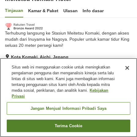
Tinjauan
Kamar & Paket
Ulasan
Info dasar
Terhubung langsung ke Stasiun Meitetsu Komaki, dengan akses
mudah dari Inuyama ke Nagoya. Populer untuk kamar tidur King
seluas 20 meter persegi kami!
Kota Komaki, Aichi, Jepang
Lihat di peta
Situs web ini menggunakan cookie untuk meningkatkan
Sangat baik
Ulasan:
538
4.1
pengalaman pengguna dan menganalisis kinerja serta lalu
lintas di situs web kami. Kami juga membagikan informasi
tentang penggunaan situs kami oleh Anda kepada mitra
Fasilitas properti
media sosial, periklanan, dan analitik kami.
Kebijakan
Privasi
Tempat parkir
Sauna
Gym / Klub kebugaran
Kolam renang
Jangan Menjual Informasi Pribadi Saya
Beranda
Jepang
Aichi
Kota Komaki
Meitetsu Komaki Hotel
Terima Cookie
Cari kamar