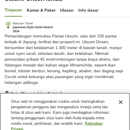
Tinjauan
Kamar & Paket
Ulasan
Info dasar
Pemandangan memukau Pantai Utsumi, satu dari 100 pantai
terbaik di Jepang, terlihat dari properti ini. Utsumi Onsen,
bersumber dari kedalaman 1.300 meter di bawah tanah, manjur
untuk nyeri saraf, sirkulasi darah, dan kelelahan. Nikmati
pemandian pribadi 45 mnt/rombongan tanpa biaya ekstra, dan
hidangan mewah dari bahan segar Minamichita, seperti ikan
buntal, lobster berduri, kerang, kepiting, abalon, dan daging sapi.
Cocok untuk keluarga atau pasangan yang ingin menikmati
hidangan adiboga.
Kota Minamichita, Aichi, Jepang
Lihat di peta
Situs web ini menggunakan cookie untuk meningkatkan
pengalaman pengguna dan menganalisis kinerja serta lalu
Baik
Ulasan:
9
3.8
lintas di situs web kami. Kami juga membagikan informasi
tentang penggunaan situs kami oleh Anda kepada mitra
media sosial, periklanan, dan analitik kami.
Kebijakan
Fasilitas properti
Privasi