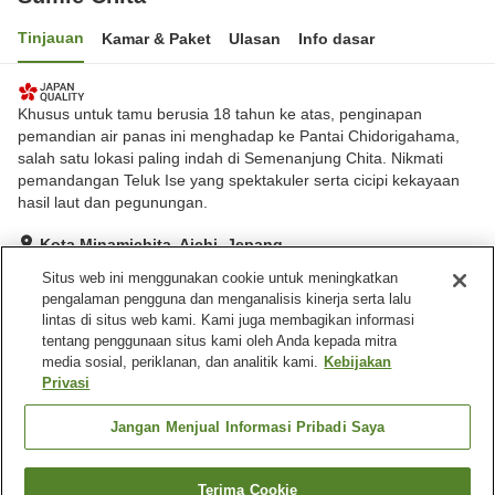
Tinjauan
Kamar & Paket
Ulasan
Info dasar
Khusus untuk tamu berusia 18 tahun ke atas, penginapan
pemandian air panas ini menghadap ke Pantai Chidorigahama,
salah satu lokasi paling indah di Semenanjung Chita. Nikmati
pemandangan Teluk Ise yang spektakuler serta cicipi kekayaan
hasil laut dan pegunungan.
Kota Minamichita, Aichi, Jepang
Lihat di peta
Situs web ini menggunakan cookie untuk meningkatkan
pengalaman pengguna dan menganalisis kinerja serta lalu
Luar biasa
Ulasan:
133
4.7
lintas di situs web kami. Kami juga membagikan informasi
tentang penggunaan situs kami oleh Anda kepada mitra
media sosial, periklanan, dan analitik kami.
Kebijakan
Fasilitas properti
Privasi
Tempat parkir
Lounge
Pemandian besar
Pemandian besar (air
Jangan Menjual Informasi Pribadi Saya
panas)
Terima Cookie
Cari kamar