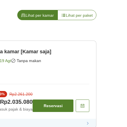
Lihat per kamar
Lihat per paket
ya kamar [Kamar saja]
19 Agt
Tanpa makan
Rp2.261.200
0
%
Rp2.035.080
Reservasi
suk pajak & biaya