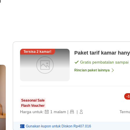
i
Tersisa
2
kamar!
Paket tarif kamar han
Gratis pembatalan sampai
Rincian paket lainnya
-
1
Seasonal Sale
Flash Voucher
Harga untuk:
1
malam
|
|
Terma
Gunakan kupon untuk
Diskon
Rp407.016