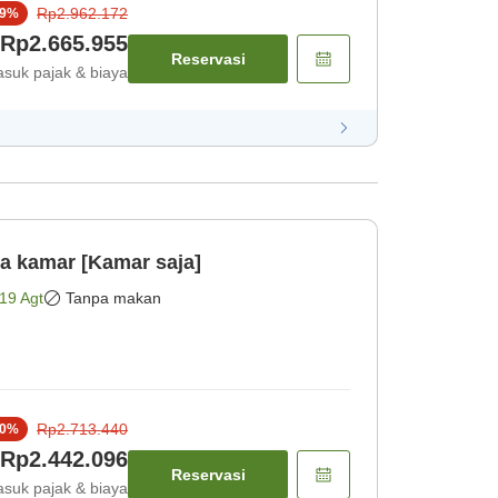
Rp2.962.172
9
%
Rp2.665.955
Reservasi
suk pajak & biaya
ya kamar [Kamar saja]
19 Agt
Tanpa makan
Rp2.713.440
0
%
Rp2.442.096
Reservasi
suk pajak & biaya