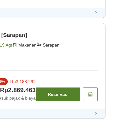
 [Sarapan]
19 Agt
Makanan
Sarapan
Rp3.188.292
9
%
Rp2.869.463
Reservasi
suk pajak & biaya