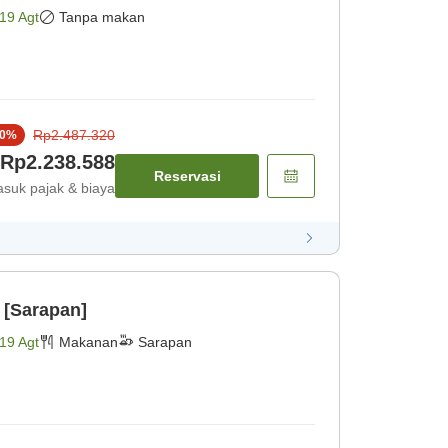
19 Agt
Tanpa makan
Rp2.487.320
0
%
Rp2.238.588
Reservasi
suk pajak & biaya
 [Sarapan]
19 Agt
Makanan
Sarapan