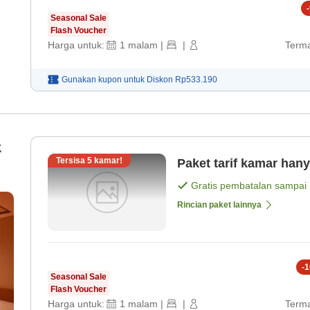
-
Seasonal Sale
Flash Voucher
Harga untuk:
1
malam
|
|
Terma
Gunakan kupon untuk
Diskon
Rp533.190
k
Tersisa
5
kamar!
Paket tarif kamar han
Gratis pembatalan sampai
Rincian paket lainnya
-
1
Seasonal Sale
Flash Voucher
Harga untuk:
1
malam
|
|
Terma