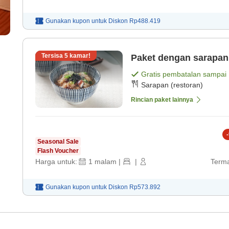
Gunakan kupon untuk
Diskon
Rp488.419
Tersisa
5
kamar!
Paket dengan sarapan
Gratis pembatalan sampai
Sarapan (restoran)
Rincian paket lainnya
-
Seasonal Sale
Flash Voucher
Harga untuk:
1
malam
|
|
Terma
Gunakan kupon untuk
Diskon
Rp573.892