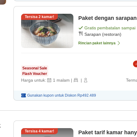
Tersisa
2
kamar!
Paket dengan sarapan
Gratis pembatalan sampai
Sarapan (restoran)
Rincian paket lainnya
-
Seasonal Sale
Flash Voucher
Harga untuk:
1
malam
|
|
Terma
Gunakan kupon untuk
Diskon
Rp492.489
k
Tersisa
4
kamar!
Paket tarif kamar han