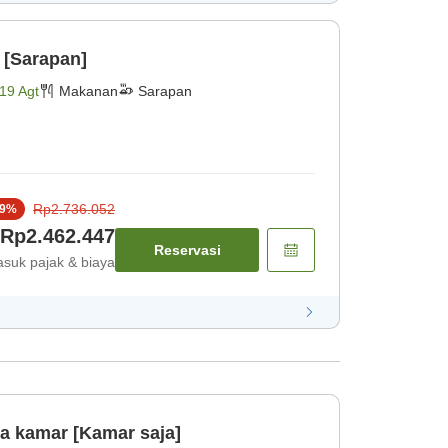
 [Sarapan]
19 Agt
Makanan
Sarapan
Rp2.736.052
9
%
Rp2.462.447
Reservasi
suk pajak & biaya
ya kamar [Kamar saja]