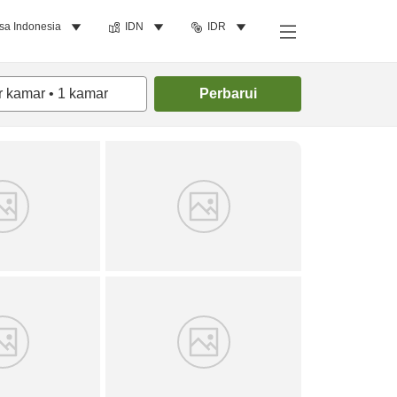
sa Indonesia
IDN
IDR
Cari kamar
r kamar
•
1
kamar
Perbarui