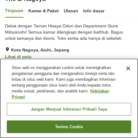
Tinjauan
Kamar & Paket
Ulasan
Info dasar
Dekat dengan Taman Hisaya Odori dan Department Store
Mitsukoshi! Semua kamar dilengkapi dengan bathtub. Bagus
untuk tamasya dan bisnis. Toko serba ada hanya di sebelah.
Kota Nagoya, Aichi, Jepang
Lihat di peta
Sangat baik
Ulasan:
392
4
Situs web ini menggunakan cookie untuk meningkatkan
pengalaman pengguna dan menganalisis kinerja serta lalu
lintas di situs web kami. Kami juga membagikan informasi
Fasilitas properti
tentang penggunaan situs kami oleh Anda kepada mitra
media sosial, periklanan, dan analitik kami.
Kebijakan
Lima menit berjalan kaki ke
Restoran
Privasi
stasiun
Mesin penjual otomatis
Ruang rapat
Jangan Menjual Informasi Pribadi Saya
Beranda
Jepang
Aichi
Kota Nagoya
The B Nagoya
Terima Cookie
Cari kamar