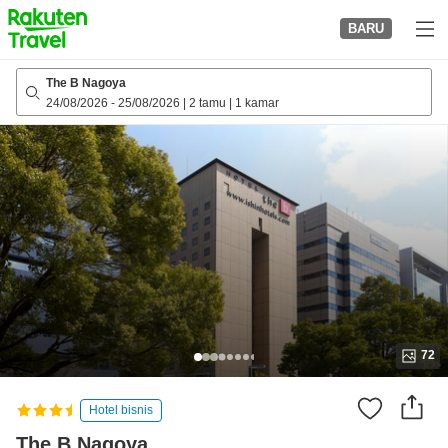
to
BARU
top
page
The B Nagoya
24/08/2026
-
25/08/2026
|
2 tamu
|
1 kamar
72
Hotel bisnis
The B Nagoya