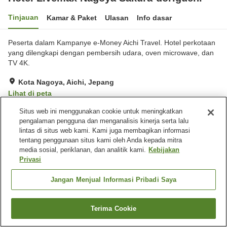
Tinjauan
Kamar & Paket
Ulasan
Info dasar
Peserta dalam Kampanye e-Money Aichi Travel. Hotel perkotaan
yang dilengkapi dengan pembersih udara, oven microwave, dan
TV 4K.
Kota Nagoya, Aichi, Jepang
Lihat di peta
Baik
Ulasan:
224
3.7
Situs web ini menggunakan cookie untuk meningkatkan
pengalaman pengguna dan menganalisis kinerja serta lalu
lintas di situs web kami. Kami juga membagikan informasi
Fasilitas properti
tentang penggunaan situs kami oleh Anda kepada mitra
media sosial, periklanan, dan analitik kami.
Kebijakan
Spa / Salon kecantikan
Mesin penjual otomatis
Privasi
Laundry berbayar
Jangan Menjual Informasi Pribadi Saya
Beranda
Jepang
Aichi
Kota Nagoya
Hotel Livemax Nagoya Sakura-doriguchi
Terima Cookie
Cari kamar