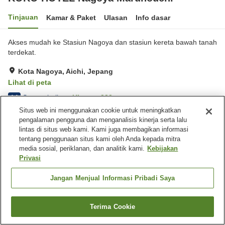
Tinjauan
Kamar & Paket
Ulasan
Info dasar
Akses mudah ke Stasiun Nagoya dan stasiun kereta bawah tanah
terdekat.
Kota Nagoya, Aichi, Jepang
Lihat di peta
Sangat baik
Ulasan:
333
4.1
Situs web ini menggunakan cookie untuk meningkatkan
pengalaman pengguna dan menganalisis kinerja serta lalu
Fasilitas properti
lintas di situs web kami. Kami juga membagikan informasi
tentang penggunaan situs kami oleh Anda kepada mitra
Wi-Fi
Lima menit berjalan kaki ke
media sosial, periklanan, dan analitik kami.
Kebijakan
stasiun
Privasi
Area tertentu bisa merokok
Mesin penjual otomatis
Jangan Menjual Informasi Pribadi Saya
Beranda
Jepang
Aichi
Kota Nagoya
Koko Hotel Nagoya Marunouchi
Terima Cookie
Cari kamar